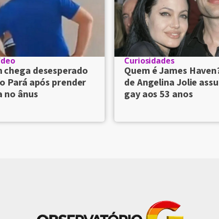
ídeo
Curiosidades
chega desesperado
Quem é James Haven
o Pará após prender
de Angelina Jolie ass
a no ânus
gay aos 53 anos