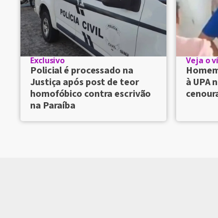
Exclusivo
Veja o v
Policial é processado na
Homem 
Justiça após post de teor
à UPA n
homofóbico contra escrivão
cenour
na Paraíba