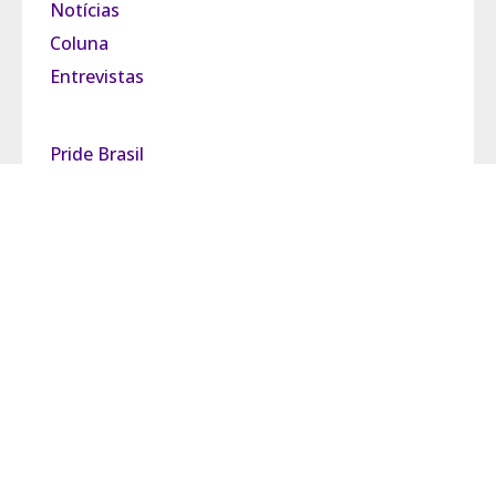
Notícias
Coluna
Entrevistas
Pride Brasil
Grupo Observatório
Política de Privacidade
Termos de Uso
Fale Conosco