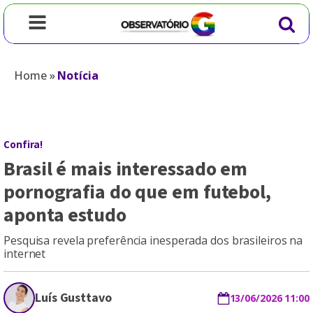
Home
»
Notícia
Confira!
Brasil é mais interessado em
pornografia do que em futebol,
aponta estudo
Pesquisa revela preferência inesperada dos brasileiros na
internet
Luís Gusttavo
13/06/2026 11:00