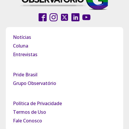
Notícias
Coluna
Entrevistas
Pride Brasil
Grupo Observatório
Política de Privacidade
Termos de Uso
Fale Conosco