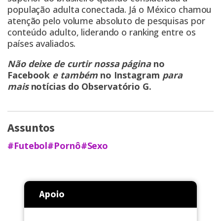
população adulta conectada. Já o México chamou
atenção pelo volume absoluto de pesquisas por
conteúdo adulto, liderando o ranking entre os
países avaliados.
Não deixe de curtir nossa página
no
Facebook
e também
no Instagram
para
mais
notícias do Observatório G
.
Assuntos
#Futebol
#Pornô
#Sexo
Apoio