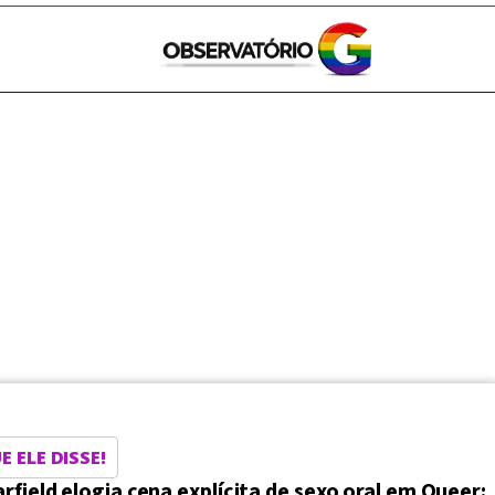
E ELE DISSE!
field elogia cena explícita de sexo oral em Queer: