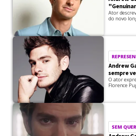
"Genuinam
Ator descre
do novo lo
REPRESEN
Andrew Ga
sempre v
O ator expr
Florence Pu
SEM QUER