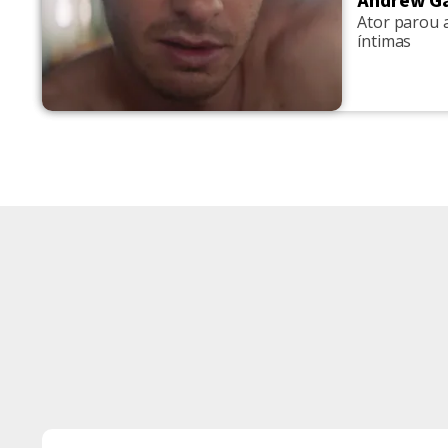
Andrew Ga
Ator parou a
íntimas