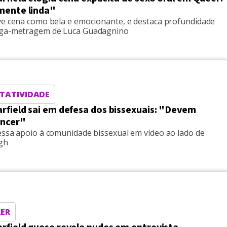
ente linda"
ve cena como bela e emocionante, e destaca profundidade
nga-metragem de Luca Guadagnino
TATIVIDADE
rfield sai em defesa dos bissexuais: "Devem
encer"
essa apoio à comunidade bissexual em vídeo ao lado de
gh
ER