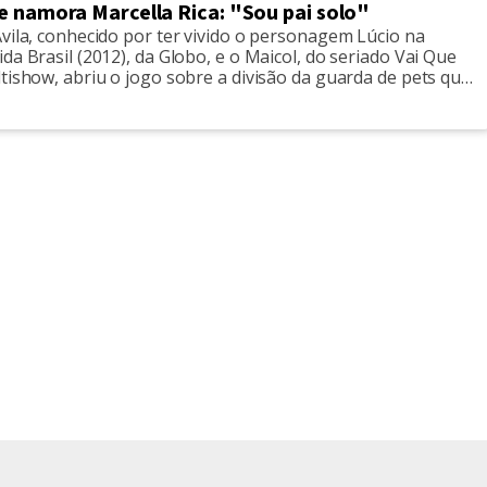
e namora Marcella Rica: "Sou pai solo"
vila, conhecido por ter vivido o personagem Lúcio na
da Brasil (2012), da Globo, e o Maicol, do seriado Vai Que
tishow, abriu o jogo sobre a divisão da guarda de pets que
ex-namorada, Natália Rosa, com quem namorou por dez
revista ao jornal O Globo, […]