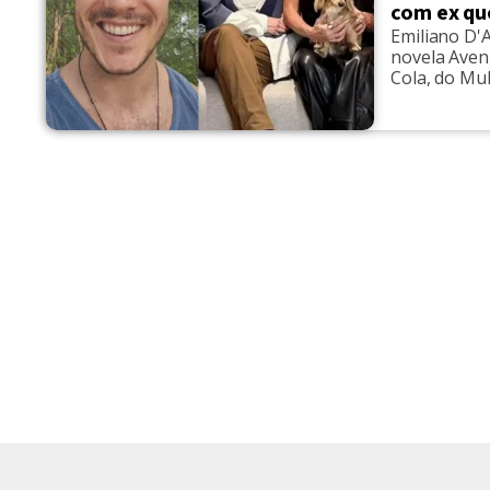
com ex qu
Emiliano D'A
novela Aveni
Cola, do Mul
teve com a 
anos. Em ent