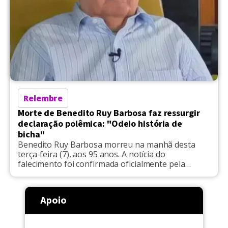
Relembre
Morte de Benedito Ruy Barbosa faz ressurgir
declaração polêmica: "Odeio história de
bicha"
Benedito Ruy Barbosa morreu na manhã desta
terça-feira (7), aos 95 anos. A notícia do
falecimento foi confirmada oficialmente pela
assessoria de imprensa do Hospital do Coração
(HCor), em São Paulo, onde ele estava
hospitalizado. O autor e criador de novelas de
Apoio
grande sucesso da TV brasileira, como Os
Imigrantes (1981), na Band, Pantanal (1990), […]