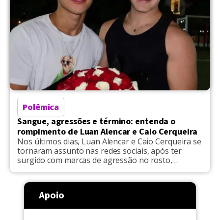
Polêmica
Sangue, agressões e término: entenda o
rompimento de Luan Alencar e Caio Cerqueira
Nos últimos dias, Luan Alencar e Caio Cerqueira se
tornaram assunto nas redes sociais, após ter
surgido com marcas de agressão no rosto,
ocasionados por uma discussão que resultou em
violência física durante viagem a Paris, na França.
Nos Stories dos perfis do Instagram, eles
Apoio
compartilharam fotos e vídeos nos quais
aparecem feridos e ensanguentados. […]