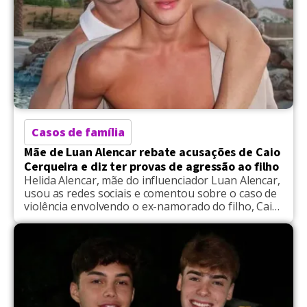
Casos de família
Mãe de Luan Alencar rebate acusações de Caio
Cerqueira e diz ter provas de agressão ao filho
Helida Alencar, mãe do influenciador Luan Alencar,
usou as redes sociais e comentou sobre o caso de
violência envolvendo o ex-namorado do filho, Caio
Cerqueira. O episódio ocorreu quando os dois
ainda mantinham um relacionamento. A confusão
teve início após o pai de Luan ter escrito “viva a
violência” em um post do, então, ex-genro. […]