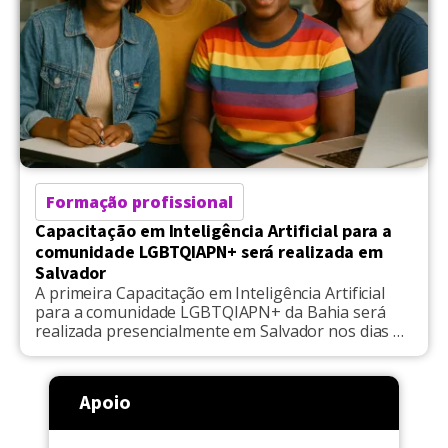
Formação profissional
Capacitação em Inteligência Artificial para a
comunidade LGBTQIAPN+ será realizada em
Salvador
A primeira Capacitação em Inteligência Artificial
para a comunidade LGBTQIAPN+ da Bahia será
realizada presencialmente em Salvador nos dias 28
de abril, 5, 12 e 19 de maio, das 14h30 às 16h30. A
iniciativa, gratuita, é promovida pela Comissão
Permanente de Diversidade Sexual e Gênero da
Apoio
OAB-BA e pela Escola Superior de Advocacia da
Bahia (ESA-BA), com apoio da UNIFACS.
As inscrições estão abertas e as vagas são