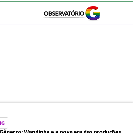
NG
Gêneros: Wandinha e a nova era das produções