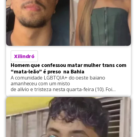
Xilindró
Homem que confessou matar mulher trans com
“mata-leão” é preso na Bahia
A comunidade LGBTQIA+ do oeste baiano
amanheceu com um misto
de alívio e tristeza nesta quarta-feira (10). Foi
decretada a prisão preventiva de Sérgio Henrique,
homem que confessou ter tirado a vida de Ryana
Alves, uma mulher trans de apenas 18 anos, no
último domingo (7). Ele relatou à polícia que usou
um “mata-leão” para estrangulá-la. O crime deixou
familiares, amigas e toda a população trans da
região profundamente […]