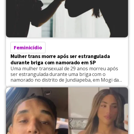
Feminicídio
Mulher trans morre após ser estrangulada
durante briga com namorado em SP
Uma mulher transexual de 29 anos morreu após
ser estrangulada durante uma briga com o
namorado no distrito de Jundiapeba, em Mogi das
Cruzes (SP). Segundo o boletim de ocorrência, a
vítima foi identificada como Luana Faria da Silva
Oliveira, de 29 anos, cujo caso ocorreu no último
sábado (9). A vítima chegou a ser […]