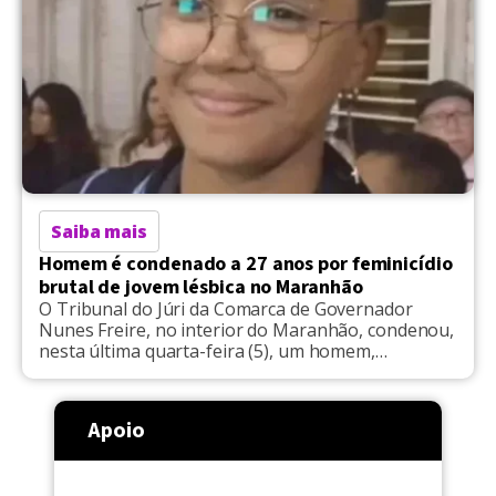
Saiba mais
Homem é condenado a 27 anos por feminicídio
brutal de jovem lésbica no Maranhão
O Tribunal do Júri da Comarca de Governador
Nunes Freire, no interior do Maranhão, condenou,
nesta última quarta-feira (5), um homem,
conhecido como 'Baiano', a 27 anos e oito meses
de prisão, em regime inicialmente fechado, pelo
assassinato da jovem Ana Caroline Campêlo, de 21
Apoio
anos. A decisão, proferida pelo juiz Bruno Chaves
de Oliveira, […]