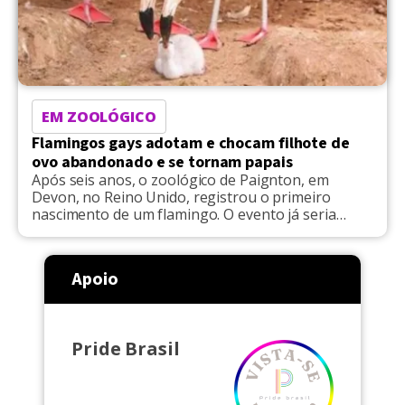
EM ZOOLÓGICO
Flamingos gays adotam e chocam filhote de
ovo abandonado e se tornam papais
Após seis anos, o zoológico de Paignton, em
Devon, no Reino Unido, registrou o primeiro
nascimento de um flamingo. O evento já seria
especial por si só, mas chamou atenção em função
do ovo ter sido chocado pelo casal de flamingos
chilenos do mesmo sexo, Curtis e Arthur. De
Apoio
acordo com as informações da BBC, […]
Pride Brasil