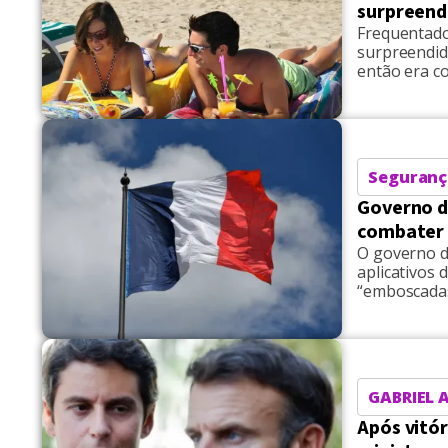
surpreend
Frequentado
surpreendid
então era co
que antes er
corpo sem c
Seguranç
Governo d
combater
O governo d
aplicativos
“emboscadas
como Tinder
sociedade c
Flag!, em qu
GABRIEL 
Após vitó