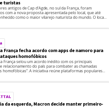
e turistas
res antigos de Cap d’Agde, no sul da França, foram
os com a nova proposta apresentada pelo local, que até
nhecido como o maior vilarejo naturista do mundo. O local,
a símbolo de um estilo de vida baseado na liberdade do
onotação sexual explícita, passou a ser dominado por […]
a
a França fecha acordo com apps de namoro para
 ataques homofóbicos
a França selou um acordo inédito com os principais
 de relacionamento do país para combater as chamadas
 homofóbicas”. A iniciativa reúne plataformas populares
, Grindr, Bumble e Happn, além de organizações da
ivil como SOS Homophobie, Stop Homophobie, Le Refuge e
e assinaram a chamada “carta para […]
ATTAL
ria da esquerda, Macron decide manter primeiro-