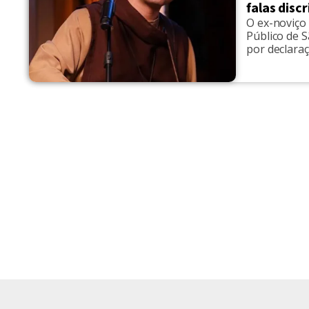
falas disc
O ex-noviço
Público de S
por declara
texto da den
entrevistas 
com termino