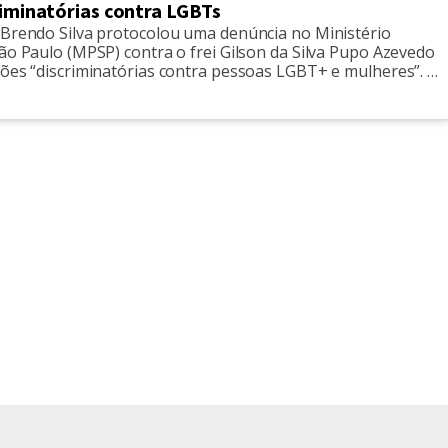
riminatórias contra LGBTs
 Brendo Silva protocolou uma denúncia no Ministério
ão Paulo (MPSP) contra o frei Gilson da Silva Pupo Azevedo
ções “discriminatórias contra pessoas LGBT+ e mulheres”. O
úncia alega que o religioso estaria difundindo, em homilias,
e redes sociais, discursos que tratam a homossexualidade
logias consideradas ultrapassadas, […]