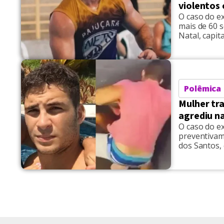
violentos
O caso do e
mais de 60 
Natal, capit
debates sobr
tona e o cri
Polêmica
Mulher tr
agrediu n
O caso do e
preventivam
dos Santos,
Natal, capit
passado dele
publicou em