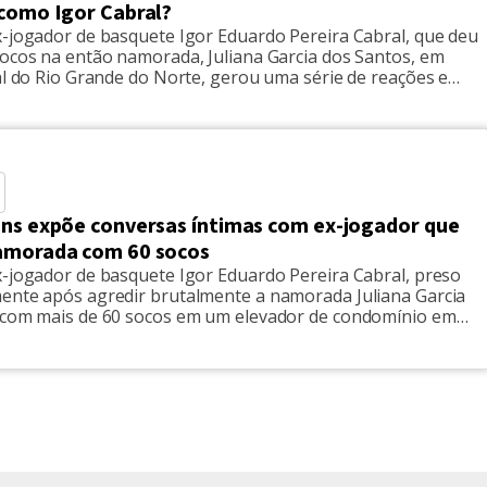
 como Igor Cabral?
x-jogador de basquete Igor Eduardo Pereira Cabral, que deu
socos na então namorada, Juliana Garcia dos Santos, em
al do Rio Grande do Norte, gerou uma série de reações e
e o crime, que trouxe imagens brutais. Após o caso vir à
minoso ter […]
ans expõe conversas íntimas com ex-jogador que
amorada com 60 socos
x-jogador de basquete Igor Eduardo Pereira Cabral, preso
ente após agredir brutalmente a namorada Juliana Garcia
 com mais de 60 socos em um elevador de condomínio em
al do Rio Grande do Norte, trouxe novas revelações do
. Uma mulher transexual, identificada como Alessia Vitória,
 seu […]