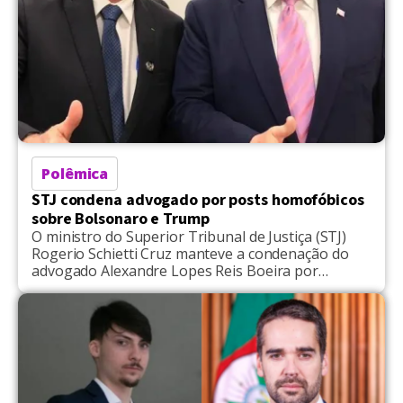
Polêmica
STJ condena advogado por posts homofóbicos
sobre Bolsonaro e Trump
O ministro do Superior Tribunal de Justiça (STJ)
Rogerio Schietti Cruz manteve a condenação do
advogado Alexandre Lopes Reis Boeira por
escrever que o ex-presidente Jair Bolsonaro (PL)
sentia “amor gay” pelo mandatário dos Estados
Unidos, Donald Trump. Na publicação, o executivo
saudou o ditador nazista Adolf Hitler e enalteceu o
ex-ministro da Propaganda na […]