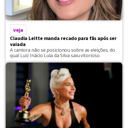
veja
Claudia Leitte manda recado para fãs após ser
vaiada
A cantora não se posicionou sobre as eleições, do
qual Luiz Inácio Lula da Silva saiu vitorioso