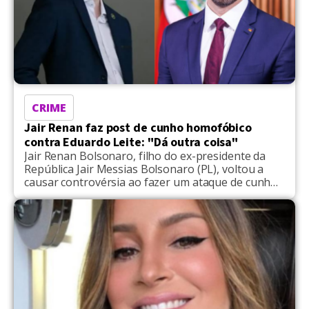
CRIME
Jair Renan faz post de cunho homofóbico
contra Eduardo Leite: "Dá outra coisa"
Jair Renan Bolsonaro, filho do ex-presidente da
República Jair Messias Bolsonaro (PL), voltou a
causar controvérsia ao fazer um ataque de cunho
homofóbico, citando indiretamente o governador
do Rio Grande do Sul, Eduardo Leite (PSDB), que é
gay assumido. O comentário foi postado nas redes
sociais, onde Jair Renan, que é pré-candidato a
vereador em […]