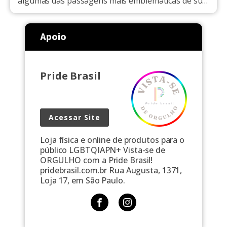
algumas das passagens mais emblemáticas de sua
carreira, além de nos prestigiar com algumas
informações preciosas sobre a sua formação
musical e o processo criativo de suas obras.
Apoio
Marina Correia Lima nasceu no Rio de Janeiro em
17 de setembro de 1955, […]
Pride Brasil
Acessar Site
Loja física e online de produtos para o
público LGBTQIAPN+ Vista-se de
ORGULHO com a Pride Brasil!
pridebrasil.com.br Rua Augusta, 1371,
Loja 17, em São Paulo.