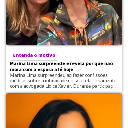
Entenda o motivo
Marina Lima surpreende e revela por que não
mora com a esposa até hoje
Marina Lima surpreendeu ao fazer confissões
inéditas sobre a intimidade do seu relacionamento
com a advogada Lídice Xavier. Durante participação
no podcast de Joyce Pascowitch, a cantora e
compositora explicou o motivo pelo qual elas
optaram por morar em casas separadas. "Eu não
moro junto. Não é uma coisa que se recomende.
Morar junto é […]