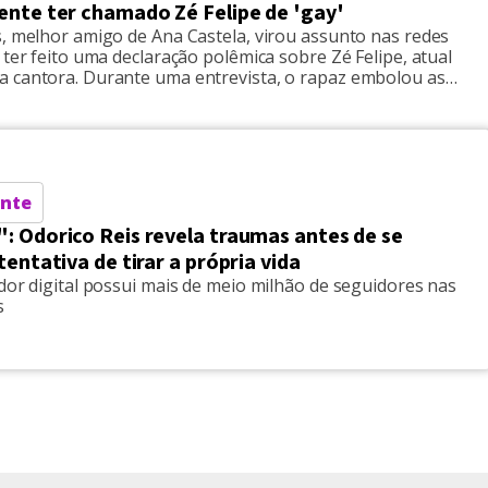
nte ter chamado Zé Felipe de 'gay'
s, melhor amigo de Ana Castela, virou assunto nas redes
 ter feito uma declaração polêmica sobre Zé Felipe, atual
 cantora. Durante uma entrevista, o rapaz embolou as
 a fala, e internautas entenderam que ele havia declarado
 sertanejo e filho de Leonardo “é gay”. “Lá atrás, […]
nte
: Odorico Reis revela traumas antes de se
tentativa de tirar a própria vida
dor digital possui mais de meio milhão de seguidores nas
s