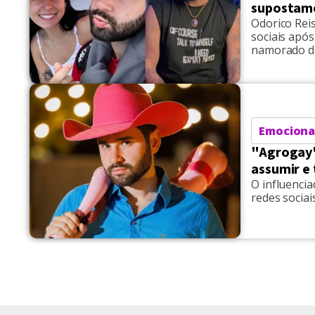
supostame
Odorico Rei
sociais após
namorado da
palavras com
que o cantor
Emociona
"Agrogay"
assumir e 
O influencia
redes sociai