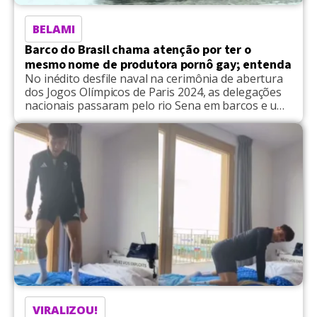
BELAMI
Barco do Brasil chama atenção por ter o
mesmo nome de produtora pornô gay; entenda
No inédito desfile naval na cerimônia de abertura
dos Jogos Olímpicos de Paris 2024, as delegações
nacionais passaram pelo rio Sena em barcos e um
detalhe curioso chamou a atenção dos
internautas. O nome da embarcação, uma das
maiores, que levou a delegação do Brasil, virou
assunto por ter o mesmo nome de uma produtora
[…]
VIRALIZOU!