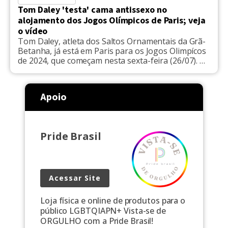
Tom Daley 'testa' cama antissexo no
alojamento dos Jogos Olímpicos de Paris; veja
o vídeo
Tom Daley, atleta dos Saltos Ornamentais da Grã-
Betanha, já está em Paris para os Jogos Olimpícos
de 2024, que começam nesta sexta-feira (26/07). O
saltador viralizou ao fazer um "teste", pulando
sobre a já famosa cama antissexo, feita de
papelão. Nas redes sociais, o esportista mostrou o
Apoio
alojamento onde está hospedado e filmou as
camas […]
Pride Brasil
Acessar Site
Loja física e online de produtos para o
público LGBTQIAPN+ Vista-se de
ORGULHO com a Pride Brasil!