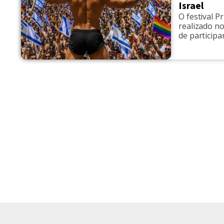
Israel
O festival 
realizado n
de particip
Israel. O ev
próxima qui