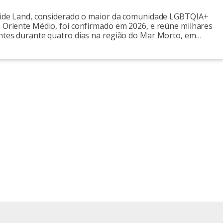
Pride Land, considerado o maior da comunidade LGBTQIA+
o Oriente Médio, foi confirmado em 2026, e reúne milhares
antes durante quatro dias na região do Mar Morto, em
ento teve início na última segunda-feira (1), e ocorrerá até a
nta (4), em uma estrutura montada próxima aos resorts […]