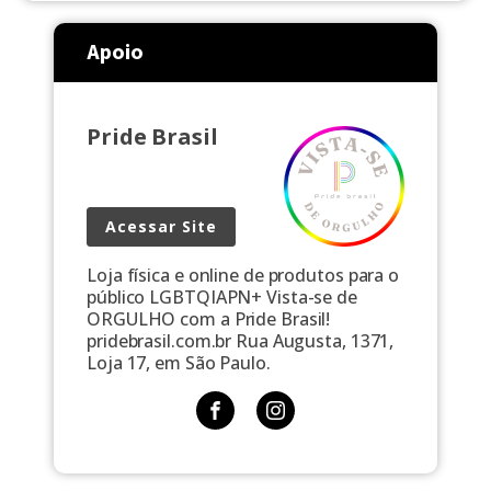
Lojas Americanas do Shopping Center Lapa, no
coração de Salvador, foi condenada a pagar R$ 20
Apoio
mil por danos morais a um cliente que relatou ter
sido alvo de […]
Pride Brasil
Acessar Site
Loja física e online de produtos para o
público LGBTQIAPN+ Vista-se de
ORGULHO com a Pride Brasil!
pridebrasil.com.br Rua Augusta, 1371,
Loja 17, em São Paulo.