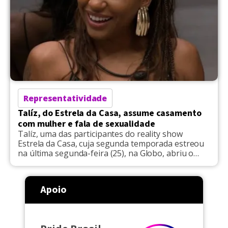
Representatividade
Talíz, do Estrela da Casa, assume casamento
com mulher e fala de sexualidade
Talíz, uma das participantes do reality show
Estrela da Casa, cuja segunda temporada estreou
na última segunda-feira (25), na Globo, abriu o
jogo sobre a vida pessoal, e fez revelações inéditas
sobre a intimidade. Durante conversa com Nirah,
Ruama Feitosa, Camille Vitoria e Hanii, a cantora
Apoio
contou que é casada há cinco anos, e se […]