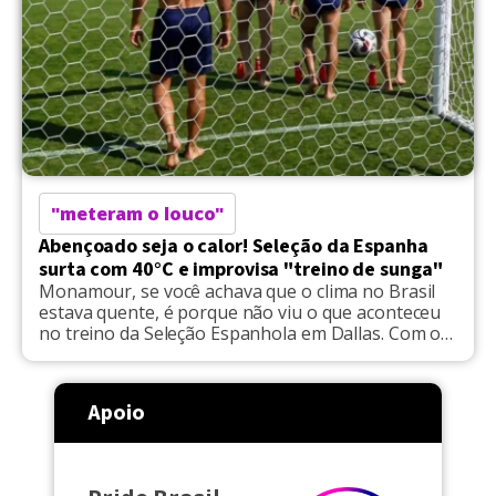
"meteram o louco"
Abençoado seja o calor! Seleção da Espanha
surta com 40°C e improvisa "treino de sunga"
Monamour, se você achava que o clima no Brasil
estava quente, é porque não viu o que aconteceu
no treino da Seleção Espanhola em Dallas. Com os
termômetros batendo a casa dos 40°C e uma
umidade de deixar qualquer escova indefinida, o
trio de maganos Ferrán Torres, Marcos Llorente e
Apoio
Álex Baena simplesmente não aguentou […]