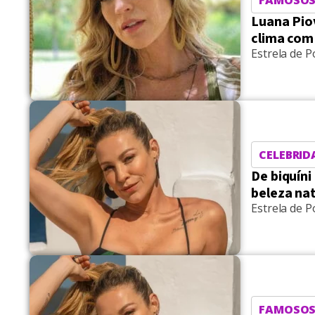
Luana Piov
clima com
Estrela de P
CELEBRID
De biquín
beleza nat
Estrela de P
FAMOSO