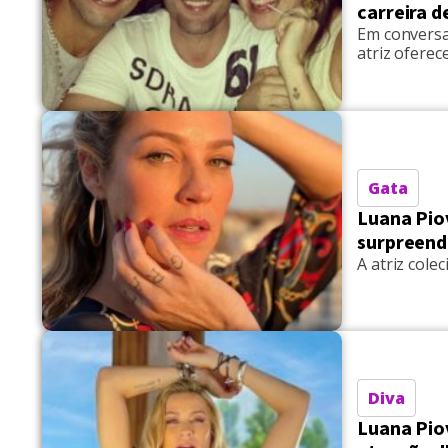
carreira 
Em conversa
atriz ofere
Gata
Luana Pio
surpreend
A atriz cole
Diva
Luana Piov