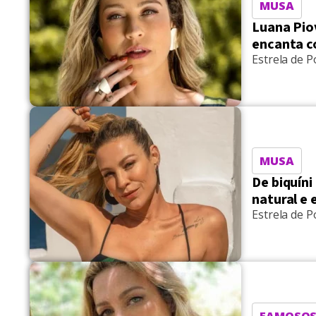
MUSA
Luana Piov
encanta c
Estrela de P
MUSA
De biquíni
natural e 
Estrela de P
FAMOSO