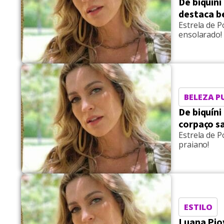
De biquíni
destaca b
Estrela de P
ensolarado!
BELEZA P
De biquíni
corpaço s
Estrela de P
praiano!
ESTILO
Luana Piov