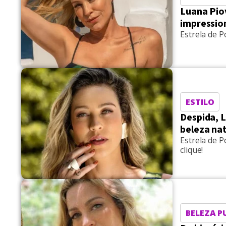
Luana Piov
impressio
Estrela de 
ESTILO
Despida, 
beleza nat
Estrela de P
clique!
BELEZA P