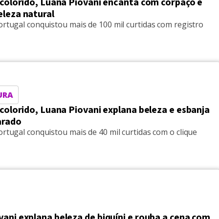
 colorido, Luana Piovani encanta com corpaço e
eleza natural
ortugal conquistou mais de 100 mil curtidas com registro
URA
 colorido, Luana Piovani explana beleza e esbanja
arado
ortugal conquistou mais de 40 mil curtidas com o clique
ani explana beleza de biquíni e rouba a cena com