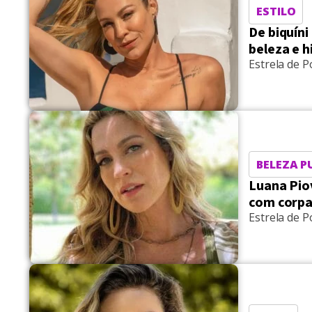
ESTILO
De biquíni
beleza e 
Estrela de 
BELEZA P
Luana Piov
com corp
Estrela de P