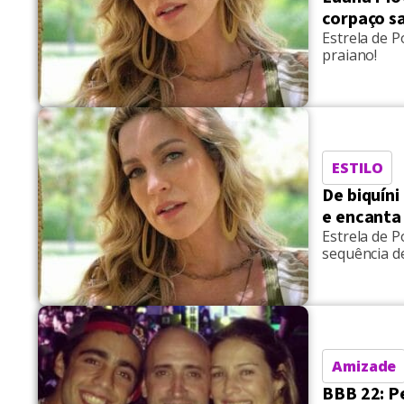
corpaço s
Estrela de P
praiano!
ESTILO
De biquíni
e encanta
Estrela de P
sequência de
Amizade
BBB 22: P