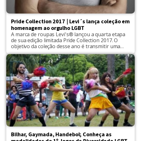
Pride Collection 2017 | Levi´s lança coleção em
homenagem ao orgulho LGBT
A marca de roupas Levi's® lançou a quarta etapa
de sua edição limitada Pride Collection 2017. O
objetivo da coleção desse ano é transmitir uma
mensagem que ecoou pelo mundo por décadas e
que captura os valores duradouros e
comprometimento com a luta e proteção dos
direitos da comunidade LGBTQ. Todo o lucro
obtido com a coleção […]
Bilhar, Gaymada, Handebol; Conheça as