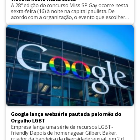
A 28ª edição do concurso Miss SP Gay ocorre nesta
sexta-feira (16) à noite na capital paulista. De
acordo com a organização, o evento que escolherá
o mais belo transformista do estado começará às
21h no Teatro Santo Agostinho, na Liberdade,
centro da cidade. O concurso é direcionado para
rapazes, muitos deles cabeleireiros e maquiadores.
Quando […]
Google lança websérie pautada pelo mês do
Orgulho LGBT
Empresa lança uma série de recursos LGBT-
friendly Depois de homenagear Gilbert Baker,
criador da bandeira da diversidade sexual, em 2 de