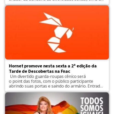
junho, o Google anunciou uma série de novidades
pautadas pelo mês do Orgulho LGBT. Além de
novas figurinhas especiais, doodles e interfaces
multi-coloridas, a empresa que leva a marca do site
de buscas lançou […]
Hornet promove nesta sexta a 2ª edição da
Tarde de Descobertas na Fnac
Um divertido guarda-roupas cênico será
o point das fotos, com o público participante
abrindo suas portas e saindo do armário. Entrada
franca. Na sexta-feira, 16, e no sábado, 17 de
junho, das 13h às 18h, na Fnac Paulista (Av Paulista
901 e Al Santos 960, São Paulo), vésperas da
Parada da Diversidade LGBT, a segunda edição
da Tarde de Descobertas chama […]