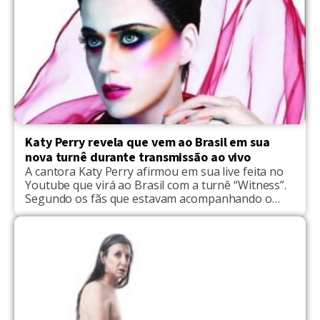
Katy Perry revela que vem ao Brasil em sua
nova turnê durante transmissão ao vivo
A cantora Katy Perry afirmou em sua live feita no
Youtube que virá ao Brasil com a turnê “Witness”.
Segundo os fãs que estavam acompanhando o
momento, Katy respondia algumas perguntas
quando a questionaram sobre possíveis shows no
país. A resposta da diva? “Não se preocupe, Brasil!
Eu estou indo, só não foi anunciado ainda. Vocês
sabem!”, […]