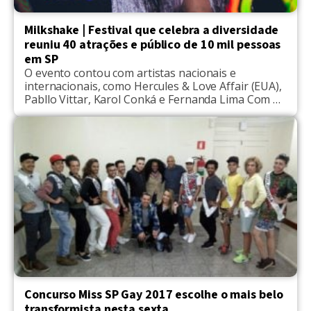
Milkshake | Festival que celebra a diversidade
reuniu 40 atrações e público de 10 mil pessoas
em SP
O evento contou com artistas nacionais e
internacionais, como Hercules & Love Affair (EUA),
Pabllo Vittar, Karol Conká e Fernanda Lima Com o
intuito de celebrar a diversidade, promovendo
valores de amor, respeito, tolerância e liberdade,
o Festival Milkshake, criado na Holanda ganhou
sua primeira edição no último dia 16. Eleito pela
NBC News como um dos mais libertários festivais
[…]
Concurso Miss SP Gay 2017 escolhe o mais belo
transformista nesta sexta