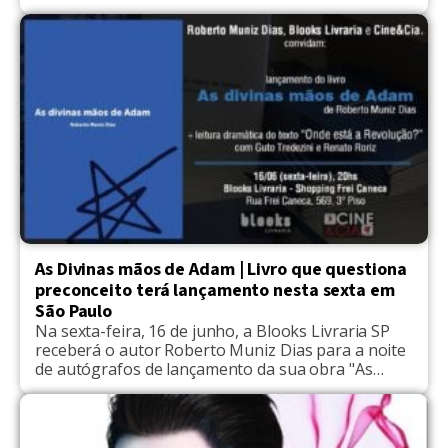
Friburgo permite que travestis e transexuais
possam se inscrever para disputar uma das 13
vagas oferecidas utilizando o nome social, que é
como essas pessoas preferem ser chamadas, em
vez do nome oficialmente […]
As Divinas mãos de Adam | Livro que questiona
preconceito terá lançamento nesta sexta em
São Paulo
Na sexta-feira, 16 de junho, a Blooks Livraria SP
receberá o autor Roberto Muniz Dias para a noite
de autógrafos de lançamento da sua obra "As
Divinas Mãos de Adam". Na ocasião do lançamento
acontecerá a leitura dramática do texto "Onde está
a revolução?" com os atores Guto Tredezini e
Renato Roriz. Sobre a obra: […]