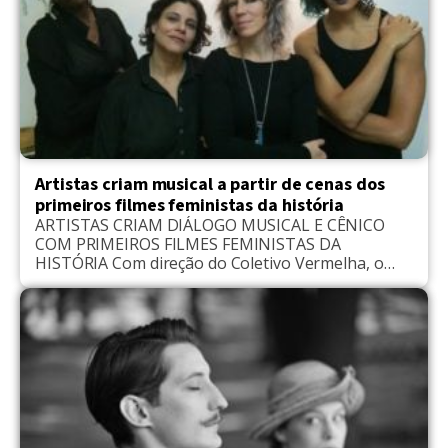
Artistas criam musical a partir de cenas dos
primeiros filmes feministas da história
ARTISTAS CRIAM DIÁLOGO MUSICAL E CÊNICO
COM PRIMEIROS FILMES FEMINISTAS DA
HISTÓRIA Com direção do Coletivo Vermelha, o
experimento cênico “Sessão muda, mas não
calada” integra a programação do Projeto Cinema
Falado Denise Assunção, Karina Buhr, Georgette
Fadel e Roberta Estrela D´Alva são as artistas
convidadas do experimento cênico-
cinematográfico dirigido pelo Coletivo Vermelha.
Serão exibidos […]