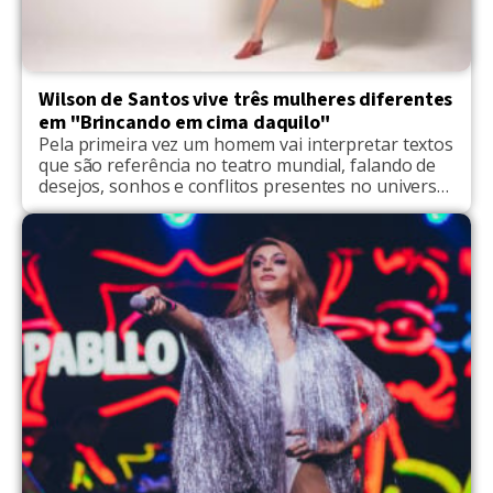
Wilson de Santos vive três mulheres diferentes
em "Brincando em cima daquilo"
Pela primeira vez um homem vai interpretar textos
que são referência no teatro mundial, falando de
desejos, sonhos e conflitos presentes no universo
feminino. A obra dos italianos Dario Fo e Franca
Rame, encenada no Brasil por grandes atrizes,
como Marília Pêra, Denise Stoklos e Débora Bloch,
volta mais uma vez aos palcos brasileiros, mas […]