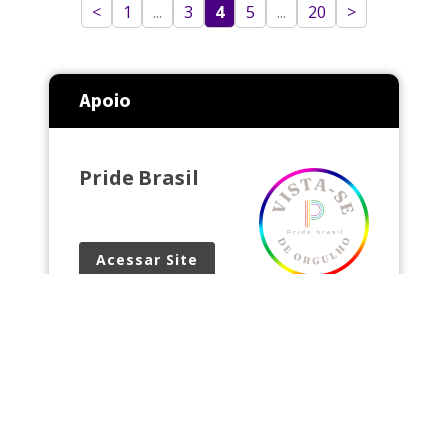
empresas lideradas igualmente por homens e
<
1
...
3
4
5
...
20
>
mulheres. A pizza que retrata a população
brasileira também mostra que somos mais negros
que […]
Apoio
Pride Brasil
Acessar Site
Loja física e online de produtos para o
público LGBTQIAPN+ Vista-se de
ORGULHO com a Pride Brasil!
pridebrasil.com.br Rua Augusta, 1371,
Loja 17, em São Paulo.