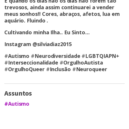
E quando os dias não os dias não forem tão
trevosos, ainda assim continuarei a vender
meus sonhos!!
Cores, abraços, afetos, lua em
aquário.
Fluindo .
Cultivando minha Ilha.. Eu Sinto…
Instagram
@silviadiaz2015
#
Autismo
#
Neurodiversidade
#
LGBTQIAPN+
#
Interseccionalidade
#
OrgulhoAutista
#
OrgulhoQueer
#
Inclusão
#
Neuroqueer
Assuntos
#Autismo