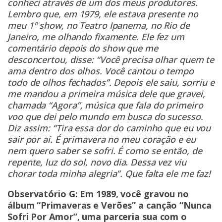
conheci através de um dos meus produtores.
Lembro que, em 1979, ele estava presente no
meu 1º show, no Teatro Ipanema, no Rio de
Janeiro, me olhando fixamente.
Ele fez um
comentário depois do show que me
desconcertou, disse: “Você precisa olhar quem te
ama dentro dos olhos. Você cantou o tempo
todo de olhos fechados”. Depois ele saiu, sorriu e
me mandou a primeira música dele que gravei,
chamada “Agora”, música que fala do primeiro
voo que dei pelo mundo em busca do sucesso.
Diz assim: “Tira essa dor do caminho que eu vou
sair por aí. É primavera no meu coração e eu
nem quero saber se sofri. É como se então, de
repente, luz do sol, novo dia
.
Dessa vez viu
chorar toda minha alegria”. Que falta ele me faz!
Observatório G: Em 1989, você gravou no
álbum “Primaveras e Verões” a canção “Nunca
Sofri Por Amor”, uma parceria sua com o