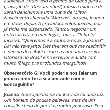
audiência. Então veio o pedido da Globo para a
gravação de “Descaminhos”, música minha e de
Sarah Benchimol e uma outra de Milton
Nascimento chamada “Moreno”, ou seja, Joanna
em dose dupla. A gravadora enlouqueceu, pois
já tinha me dispensado. Tentou negociar um
outro artista no meu lugar, mas a Globo foi
incisiva: “Queremos é a cantora nova, a Joanna”.
Daí não teve jeito! Eles tiveram que me readmitir
e deu no deu. Aqui estou eu com uma carreira
vitoriosa no Brasil e no exterior e ainda com
muito fôlego pra profundos mergulhos!
Observatório G: Você poderia nos falar um
pouco como foi a sua amizade com o
Gonzaguinha?
Joanna
:
Gonzaguinha na minha vida foi uma luz!
Um homem de poucas palavras, mas de um
coração cheio de poesia e muito generoso. Eu o