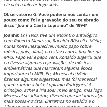
ele veio a falecer logo após.
Observatório G: Você poderia nos contar um
pouco como foi a gravação do seu celebrado
disco “Joanna Canta Lupicínio” de 1994?
Joanna
:
Em 1993, tive um encontro antológico
com Roberto Menescal, Ronaldo Bôscoli e Mièle,
numa noite inesquecível, muito papo sobre
música, pois, afinal, eu estava com a fina flor da
MPB. Papo vai e papo vem, Ronaldo sugeriu que
eu fizesse algumas regravações de músicas
emblemáticas que marcaram alguma época
importante da MPB. Eu, Menescal e Mièle
fizemos algumas sugestões, mas foi Menescal
quem cantou a bola: Lupicínio Rodrigues! A
princípio, achei a iria soar meio antigo, mas logo
Menescal se adiantou, dizendo que faríamos algo
mais bossa-novista. Entramos no estúdio e o
álbum ganhou uma grandeza enorme com esse