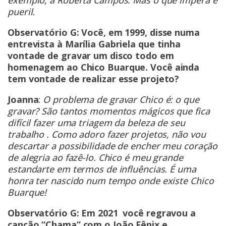
exemplo, a Roberta Campos. Mas o que impera é
pueril.
Observatório G: Você, em 1999, disse numa
entrevista à Marília Gabriela que tinha
vontade de gravar um disco todo em
homenagem ao Chico Buarque. Você ainda
tem vontade de realizar esse projeto?
Joanna
:
O problema de gravar Chico é: o que
gravar? São tantos momentos mágicos que fica
difícil fazer uma triagem da beleza de seu
trabalho . Como adoro fazer projetos, não vou
descartar a possibilidade de encher meu coração
de alegria ao fazê-lo. Chico é meu grande
estandarte em termos de influências. É uma
honra ter nascido num tempo onde existe Chico
Buarque!
Observatório G: Em 2021 você regravou a
canção “Chama” com o João Fênix e,