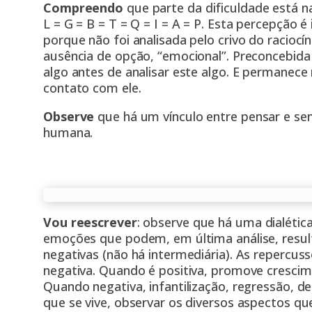
Compreendo
que parte da dificuldade está 
L = G = B = T = Q = I = A = P. Esta percepção é 
porque não foi analisada pelo crivo do raciocín
ausência de opção, “emocional”. Preconcebida
algo antes de analisar este algo. E permanece
contato com ele.
Observe
que há um vínculo entre pensar e sent
humana.
Vou reescrever
: observe que há uma
dialétic
emoções que podem, em última análise, resul
negativas (não há intermediária). As repercu
negativa. Quando é positiva, promove cresc
Quando negativa, infantilização, regressão, 
que se vive, observar os diversos aspectos q