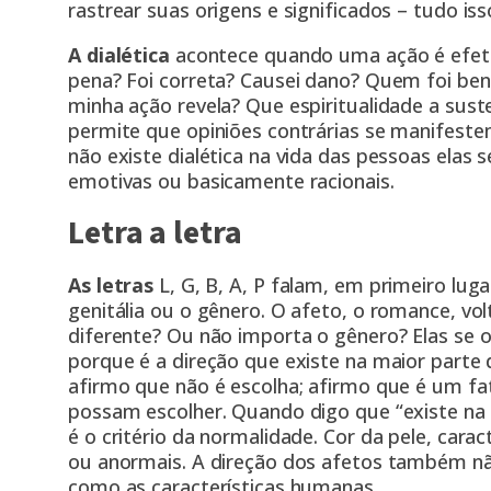
rastrear suas origens e significados – tudo is
A dialética
acontece quando uma ação é efeti
pena? Foi correta? Causei dano? Quem foi ben
minha ação revela? Que espiritualidade a sust
permite que opiniões contrárias se manifest
não existe dialética na vida das pessoas ela
emotivas ou basicamente racionais.
Letra a letra
As letras
L, G, B, A, P falam, em primeiro lug
genitália ou o gênero. O afeto, o romance, 
diferente? Ou não importa o gênero? Elas se o
porque é a direção que existe na maior parte
afirmo que não é escolha; afirmo que é um f
possam escolher. Quando digo que “existe na
é o critério da normalidade. Cor da pele, cara
ou anormais. A direção dos afetos também nã
como as características humanas.