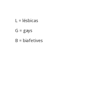
L = lésbicas
G = gays
B = biafetives