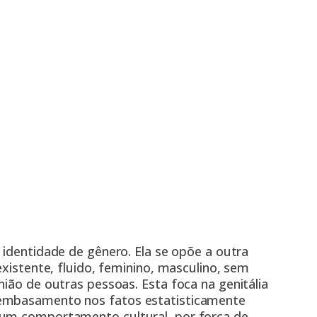
 identidade de gênero. Ela se opõe a outra
existente, fluido, feminino, masculino, sem
nião de outras pessoas. Esta foca na genitália
 embasamento nos fatos estatisticamente
 um comportamento cultural, por força de