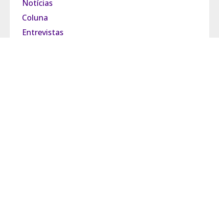
Notícias
Coluna
Entrevistas
Pride Brasil
Grupo Observatório
Política de Privacidade
Termos de Uso
Fale Conosco