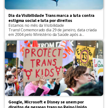
Dia da Visibilidade Trans marca a luta contra
estigma social e luta por direitos
Estamos no mês da Visibilidade
Trans! Comemorado dia 29 de janeiro, data criada
em 2004 pelo Ministério da Saúde após a
divulgação da campanha “Travesti e Respeito”, em
reconhecimento à dignidade desta população, o
objetivo, também, é incentivar atividades
pertinentes e aproveitar o ensejo para lutar por
direitos. “Essa é uma chance da população trans se
mostrar […]
Google, Microsoft e Disney se unem por
direitos de pessoas trans no Reino Unido