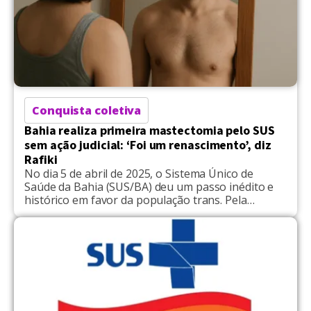
Conquista coletiva
Bahia realiza primeira mastectomia pelo SUS
sem ação judicial: ‘Foi um renascimento’, diz
Rafiki
No dia 5 de abril de 2025, o Sistema Único de
Saúde da Bahia (SUS/BA) deu um passo inédito e
histórico em favor da população trans. Pela
primeira vez, foi realizada uma cirurgia de
mamoplastia masculinizadora — popularmente
conhecida como mastectomia — por via
administrativa, ou seja, sem a necessidade de
recorrer à Justiça. O […]