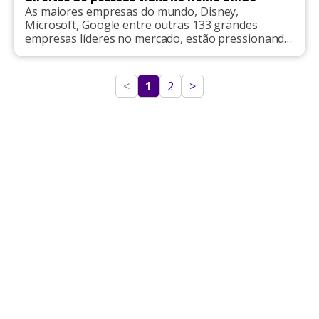
As maiores empresas do mundo, Disney,
Microsoft, Google entre outras 133 grandes
empresas líderes no mercado, estão pressionando
o governo do Reino Unido para ‘fazer progresso
para a comunidade e os direitos trans’. Outras 70
das organizações escreveram diretamente ao
<
1
2
>
primeiro-ministro Boris Johnson dizendo-lhe para
proteger os direitos trans e reformar a Lei de
Reconhecimento […]
Apoio
Pride Brasil
Acessar Site
Loja física e online de produtos para o
público LGBTQIAPN+ Vista-se de