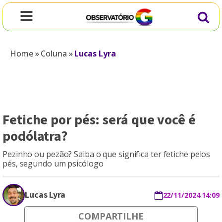
Home
»
Coluna
»
Lucas Lyra
Fetiche por pés: será que você é
podólatra?
Pezinho ou pezão? Saiba o que significa ter fetiche pelos
pés, segundo um psicólogo
Lucas Lyra
22/11/2024 14:09
COMPARTILHE