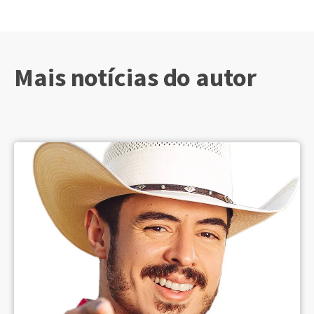
Mais notícias do autor