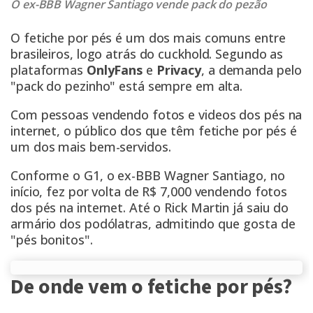
O ex-BBB Wagner Santiago vende pack do pezão
O fetiche por pés é um dos mais comuns entre
brasileiros, logo atrás do cuckhold. Segundo as
plataformas
OnlyFans
e
Privacy
, a demanda pelo
"pack do pezinho" está sempre em alta.
Com pessoas vendendo fotos e videos dos pés na
internet, o público dos que têm fetiche por pés é
um dos mais bem-servidos.
Conforme o G1, o
ex-BBB Wagner Santiago
, no
início, fez por volta de R$ 7,000 vendendo fotos
dos pés na internet. Até o
Rick Martin já saiu do
armário dos podólatras
, admitindo que gosta de
"pés bonitos".
De onde vem o fetiche por pés?