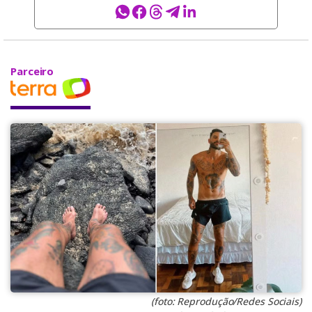
Parceiro
(foto: Reprodução/Redes Sociais)