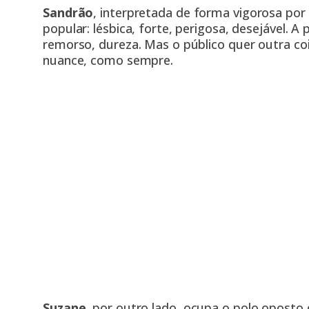
Sandrão
, interpretada de forma vigorosa por
popular: lésbica, forte, perigosa, desejável. A
remorso, dureza. Mas o público quer outra co
nuance, como sempre.
Suzane,
por outro lado, ocupa o polo oposto do