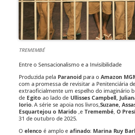
TREMEMBÉ
Entre o Sensacionalismo e a Invisibilidade
Produzida pela
Paranoid
para o
Amazon MGM
com a promessa de revisitar a Penitenciária d
extraoficialmente um espelho do imaginário br
de
Egito
ao lado de
Ullisses Campbell, Julia
Iorio
. A série se apoia nos livros,
Suzane, Assas
Esquartejou o Marido
,e
Tremembé
,
O Pres
31 de outubro de 2025.
O
elenco
é amplo e
afinado
:
Marina Ruy Bar