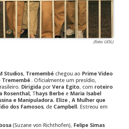
(foto: UOL)
 Studios
,
Tremembé
chegou ao
Prime Video
e
Tremembé
. Oficialmente um presídio,
asileiro.
Dirigida
por
Vera Egito
, com
roteiro
na Rosenthal,
T
hays Berbe
e
Maria Isabel
sina e Manipuladora. Elize , A Mulher que
ídio dos Famosos
, de
Campbell
. Estreou em
bosa
(Suzane von Richthofen),
Felipe Simas