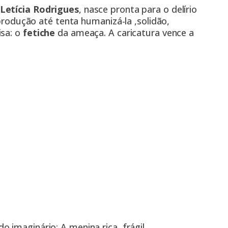
Letícia Rodrigues
, nasce pronta para o delírio
 produção até tenta humanizá-la ,solidão,
isa: o
fetiche
da ameaça. A caricatura vence a
 imaginário: A menina rica, frágil,