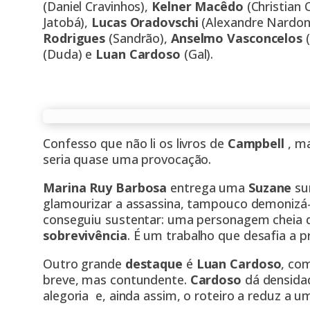
(Daniel Cravinhos),
Kelner Macêdo
(Christian 
Jatobá),
Lucas Oradovschi
(Alexandre Nardon
Rodrigues
(Sandrão),
Anselmo Vasconcelos
(
(Duda) e
Luan Cardoso
(Gal).
Confesso que não li os livros de
Campbell
, ma
seria quase uma provocação.
Marina Ruy Barbosa
entrega uma
Suzane
su
glamourizar a assassina, tampouco demonizá-
conseguiu sustentar: uma personagem cheia
sobrevivência
. É um trabalho que desafia a pr
Outro grande
destaque
é
Luan Cardoso
, co
breve, mas contundente.
Cardoso
dá densida
alegoria e, ainda assim, o roteiro a reduz a um