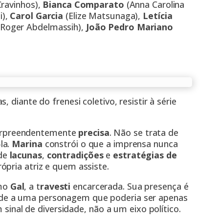
Cravinhos),
Bianca Comparato
(Anna Carolina
i),
Carol Garcia
(Elize Matsunaga),
Letícia
Roger Abdelmassih),
João Pedro Mariano
s, diante do frenesi coletivo, resistir à série
rpreendentemente
precisa
. Não se trata de
la.
Marina
constrói o que a imprensa nunca
 de
lacunas
,
contradições
e
estratégias de
ópria atriz e quem assiste.
mo
Gal
, a t
ravesti
encarcerada. Sua presença é
de a uma personagem que poderia ser apenas
 sinal de diversidade, não a um eixo político.