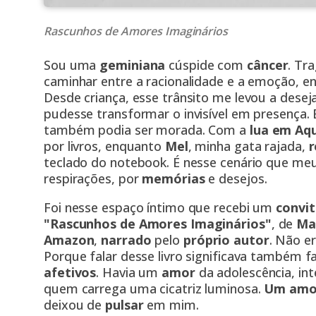
Rascunhos de Amores Imaginários
Sou uma
geminiana
cúspide com
câncer
. Tr
caminhar entre a racionalidade e a emoção, ent
Desde criança, esse trânsito me levou a deseja
pudesse transformar o invisível em presença. 
também podia ser morada. Com a
lua em Aqu
por livros, enquanto
Mel
, minha gata rajada,
teclado do notebook. É nesse cenário que me
respirações, por
memórias
e desejos.
Foi nesse espaço íntimo que recebi um
convi
"Rascunhos de Amores Imaginários"
, de
Mar
Amazon
,
narrado
pelo
próprio autor
. Não e
Porque falar desse livro significava também 
afetivos
. Havia um
amor
da adolescência, in
quem carrega uma cicatriz luminosa.
Um amo
deixou de
pulsar
em mim.