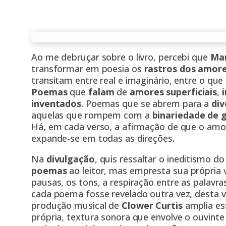
Ao me debruçar sobre o livro, percebi que
Mar
transformar em poesia os
rastros dos amor
transitam entre real e imaginário, entre o que 
Poemas
que
falam
de
amores superficiais
,
i
inventados
. Poemas que se abrem para a
div
aquelas que rompem com a
binariedade de 
Há, em cada verso, a afirmação de que o amor
expande-se em todas as direções.
Na
divulgação
, quis ressaltar o ineditismo d
poemas
ao leitor, mas empresta sua própria 
pausas, os tons, a respiração entre as palav
cada poema fosse revelado outra vez, desta 
produção musical de
Clower Curtis
amplia es
própria, textura sonora que envolve o ouvinte 