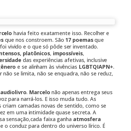
celo
havia feito exatamente isso. Recolher e
es
que nos constroem. São
17 poemas
que
foi vivido e o que só pôde ser inventado.
ntensos, platônicos
,
impossíveis
,
ersidade
das experiências afetivas, inclusive
gênero
e se alinham às vivências
LGBTQIAPN+
.
 não se limita, não se enquadra, não se reduz,
o
audiolivro
.
Marcelo
não apenas entrega seus
voz para narrá-los. E isso muda tudo. As
ras criam camadas novas de sentido, como se
vez em uma intimidade quase secreta. A
sa sensação,cada faixa ganha
atmosfera
e o conduz para dentro do universo lírico. É