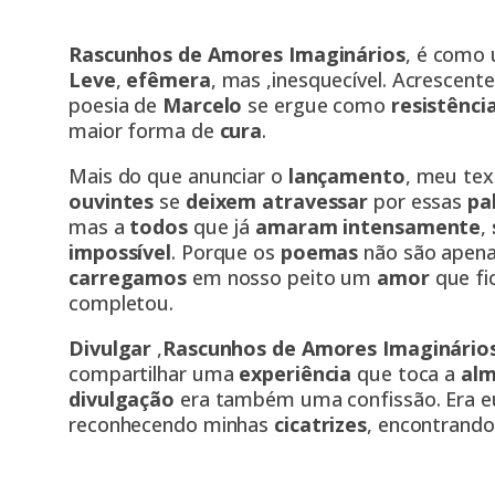
Rascunhos de Amores Imaginários
, é como
Leve
,
efêmera
, mas ,inesquecível. Acrescen
poesia de
Marcelo
se ergue como
resistênci
maior forma de
cura
.
Mais do que anunciar o
lançamento
, meu tex
ouvintes
se
deixem atravessar
por essas
pa
mas a
todos
que já
amaram intensamente
,
impossível
. Porque os
poemas
não são apena
carregamos
em nosso peito um
amor
que f
completou.
Divulgar
,
Rascunhos de Amores Imaginário
compartilhar uma
experiência
que toca a
al
divulgação
era também uma confissão. Era e
reconhecendo minhas
cicatrizes
, encontrand