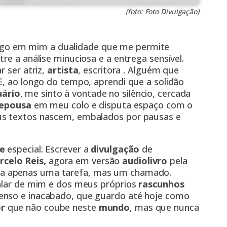
(foto: Foto Divulgação)
ago em mim a dualidade que me permite
re a análise minuciosa e a entrega sensível.
r ser atriz,
artista
, escritora . Alguém que
E, ao longo do tempo, aprendi que a solidão
ário
, me sinto à vontade no silêncio, cercada
repousa
em meu colo e disputa espaço com o
us textos nascem, embalados por pausas e
te
especial: Escrever a
divulgação
de
celo Reis,
agora em versão
audiolivro
pela
ra apenas uma tarefa, mas um chamado.
falar de mim e dos meus próprios
rascunhos
tenso e inacabado, que guardo até hoje como
r
que não coube neste
mundo
, mas que nunca