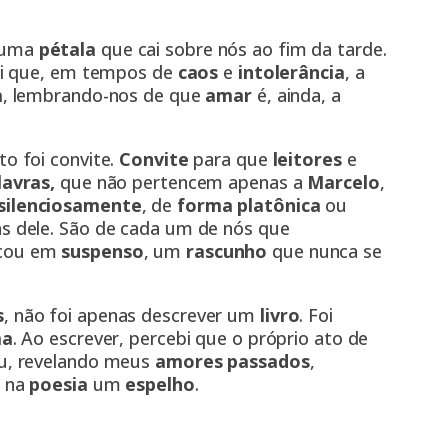
 uma
pétala
que cai sobre nós ao fim da tarde.
tei que, em tempos de
caos
e
intolerância
, a
a
, lembrando-nos de que
amar
é, ainda, a
to foi convite.
Convite
para que
leitores
e
lavras,
que não pertencem apenas a
Marcelo
,
silenciosamente
, de
forma platônica
ou
s dele. São de cada um de nós que
icou em
suspenso
, um
rascunho
que nunca se
s
, não foi apenas descrever um
livro
. Foi
ma
. Ao escrever, percebi que o próprio ato de
u, revelando meus
amores passados
,
o na
poesia
um
espelho
.