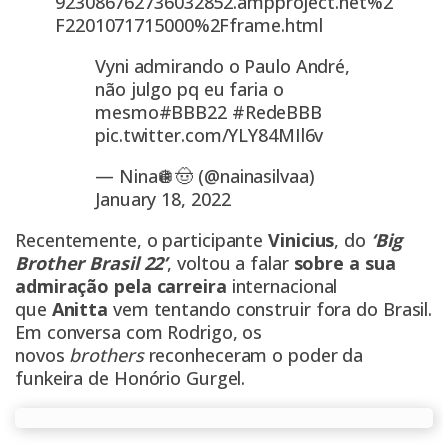
923086762736032852.ampproject.net%2
F2201071715000%2Fframe.html
Vyni admirando o Paulo André,
não julgo pq eu faria o
mesmo
#BBB22
#RedeBBB
pic.twitter.com/YLY84MIl6v
— Nina🪩🤠 (@nainasilvaa)
January 18, 2022
Recentemente, o participante
Vinicius
, do
‘Big
Brother Brasil 22’
, voltou a falar
sobre a sua
admiração pela carreira
internacional
que
Anitta
vem tentando construir fora do Brasil.
Em conversa com Rodrigo, os
novos
brothers
reconheceram o poder da
funkeira de Honório Gurgel.