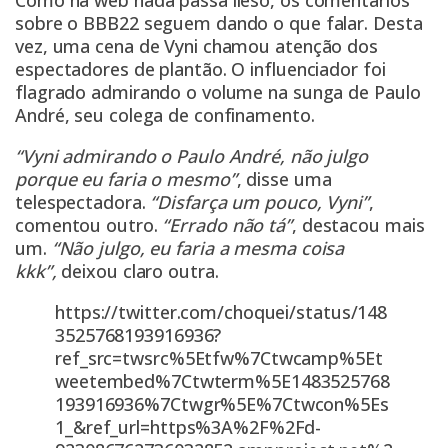
Como na web nada passa ileso, os comentários
sobre o BBB22 seguem dando o que falar. Desta
vez, uma cena de Vyni chamou atenção dos
espectadores de plantão. O influenciador foi
flagrado admirando o volume na sunga de Paulo
André, seu colega de confinamento.
“Vyni admirando o Paulo André, não julgo
porque eu faria o mesmo”
, disse uma
telespectadora.
“Disfarça um pouco, Vyni”
,
comentou outro.
“Errado não tá”
, destacou mais
um.
“Não julgo, eu faria a mesma coisa
kkk”,
deixou claro outra.
https://twitter.com/choquei/status/148
3525768193916936?
ref_src=twsrc%5Etfw%7Ctwcamp%5Et
weetembed%7Ctwterm%5E1483525768
193916936%7Ctwgr%5E%7Ctwcon%5Es
1_&ref_url=https%3A%2F%2Fd-