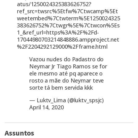
atus/1250024325383626752?
ref_src=twsrc%5Etfw%7Ctwcamp%5Et
weetembed%7Ctwterm%5E1250024325
383626752%7Ctwgr%5E%7Ctwcon%5Es
1_&ref_url=https%3A%2F%2Fd-
17044980703214848886.ampproject.net
%2F2204292129000%2Fframe.html
Vazou nudes do Padastro do
Neymar Jr Tiago Ramos se for
ele mesmo até pq aparece o
rosto a mãe do Neymar teve
sorte tá bem servida kkk
— Luktv_Lima (@luktv_spsjc)
April 14, 2020
Assuntos