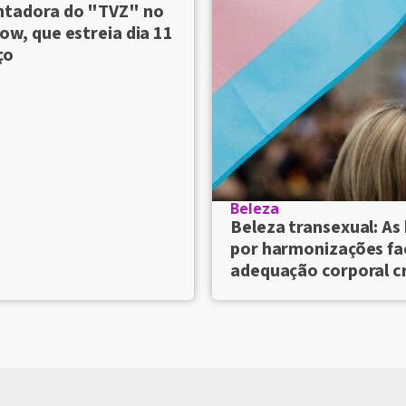
ntadora do "TVZ" no
ow, que estreia dia 11
ço
Beleza
Beleza transexual: As
por harmonizações fac
adequação corporal 