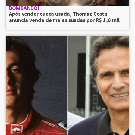
BOMBANDO!
Após vender cueca usada, Thomaz Costa
anuncia venda de meias suadas por R$ 1,6 mil