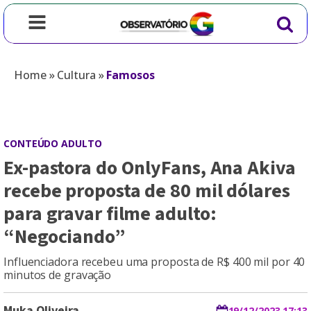
Home
»
Cultura
»
Famosos
CONTEÚDO ADULTO
Ex-pastora do OnlyFans, Ana Akiva
recebe proposta de 80 mil dólares
para gravar filme adulto:
“Negociando”
Influenciadora recebeu uma proposta de R$ 400 mil por 40
minutos de gravação
Muka Oliveira
19/12/2023 17:13