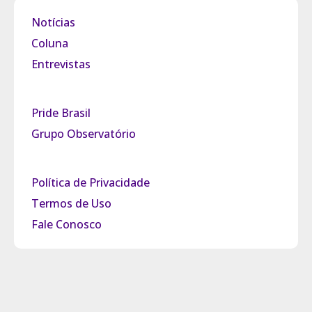
Notícias
Coluna
Entrevistas
Pride Brasil
Grupo Observatório
Política de Privacidade
Termos de Uso
Fale Conosco