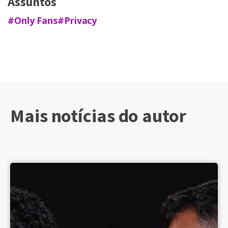
Assuntos
#Only Fans
#Privacy
Mais notícias do autor