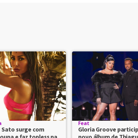
a
Feat
a Sato surge com
Gloria Groove partici
oupa e faz topless na
novo álbum de Thiagu