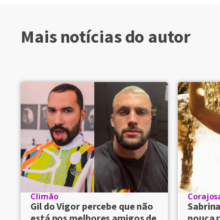
Mais notícias do autor
Climão
Corajos
Gil do Vigor percebe que não
Sabrin
está nos melhores amigos de
pouca r