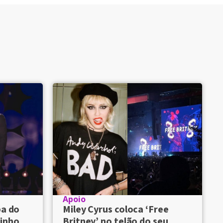
Apoio
Miley Cyrus coloca ‘Free
pa do
Britney’ no telão do seu
inho