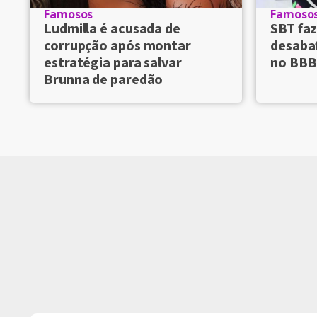
Famosos
Famoso
Ludmilla é acusada de
SBT faz
corrupção após montar
desaba
estratégia para salvar
no BBB
Brunna de paredão