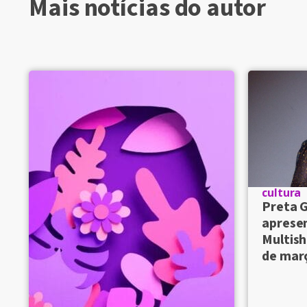
Mais notícias do autor
cultura
Preta G
aprese
Multish
de mar