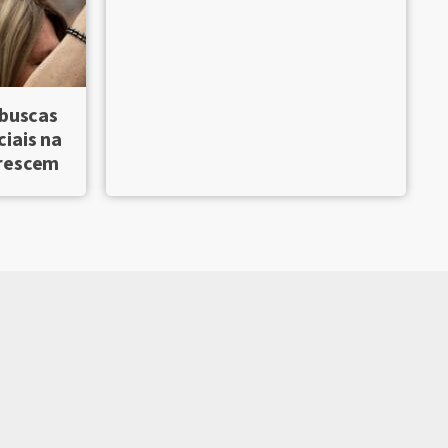
 buscas
iais na
crescem