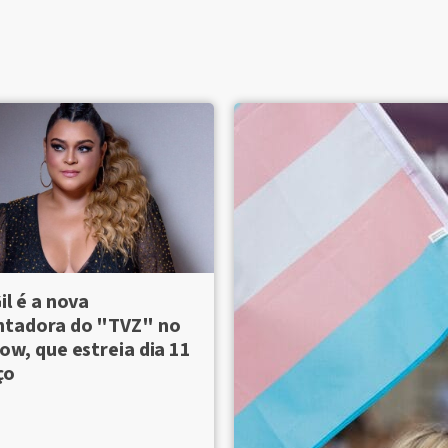
il é a nova
ntadora do "TVZ" no
ow, que estreia dia 11
ço