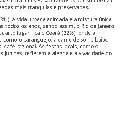
raias catarinenses são famosas por sua beleza
eadas mais tranquilas e preservadas.
23%). A vida urbana animada e a mistura única
as todos os anos, sendo assim, o Rio de Janeiro
quarto lugar fica o Ceará (22%), onde a
s como o caranguejo, a carne de sol, o baião
l café regional. As festas locais, como o
s Juninas, refletem a alegria e a vivacidade do