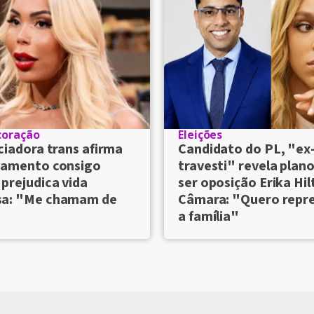
coração
Eleições
ciadora trans afirma
Candidato do PL, "ex
samento consigo
travesti" revela plan
prejudica vida
ser oposição Erika Hil
a: "Me chamam de
Câmara: "Quero repr
a família"