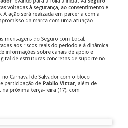
vador
levando para a folia a iniciativa
Seguro
cas voltadas à segurança, ao consentimento e
o. A ação será realizada em parceria com a
ompromisso da marca com uma atuação
das mensagens do Seguro com Local
,
adas aos riscos reais do período e à dinâmica
de informações sobre canais de apoio e
gital de estruturas concretas de suporte no
ndr no Carnaval de Salvador
com o bloco
e participação de
Pabllo Vittar
, além de
, na próxima terça-feira (17), com