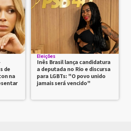
Eleições
-
Inês Brasil lança candidatura
os de
a deputada no Rio e discursa
ton na
para LGBTs: "O povo unido
esentar
jamais será vencido"