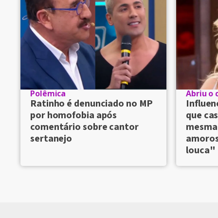
Polêmica
Abriu o 
Ratinho é denunciado no MP
Influen
por homofobia após
que ca
comentário sobre cantor
mesma 
sertanejo
amoros
louca"