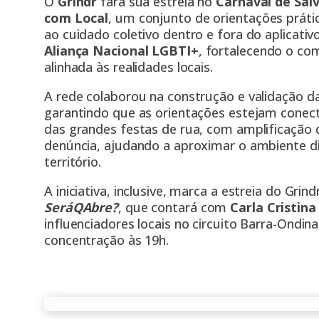
O
Grindr
fará sua estreia no
Carnaval de Sal
com Local
, um conjunto de orientações práti
ao cuidado coletivo dentro e fora do aplicativ
Aliança Nacional LGBTI+
, fortalecendo o c
alinhada às realidades locais.
A rede colaborou na construção e validação 
garantindo que as orientações estejam conect
das grandes festas de rua, com amplificação 
denúncia, ajudando a aproximar o ambiente di
território.
A iniciativa, inclusive, marca a estreia do Gri
SeráQAbre?
, que contará com
Carla Cristina
influenciadores locais no circuito Barra-Ondina
concentração às 19h.