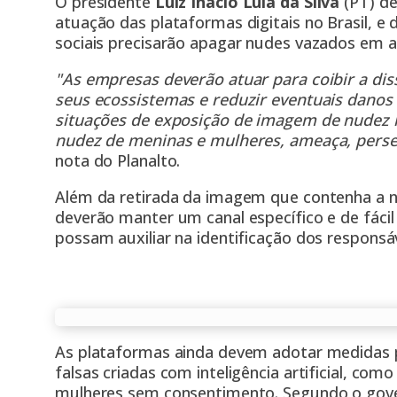
O presidente
Luiz Inácio Lula da Silva
(PT) de
atuação das plataformas digitais no Brasil, e
sociais precisarão apagar nudes vazados em a
"As empresas deverão atuar para coibir a dis
seus ecossistemas e reduzir eventuais danos
situações de exposição de imagem de nudez n
nudez de meninas e mulheres, ameaça, perse
nota do Planalto.
Além da retirada da imagem que contenha a
deverão manter um canal específico e de fáci
possam auxiliar na identificação dos responsáv
As plataformas ainda devem adotar medidas p
falsas criadas com inteligência artificial, co
mulheres sem consentimento. Segundo o gov