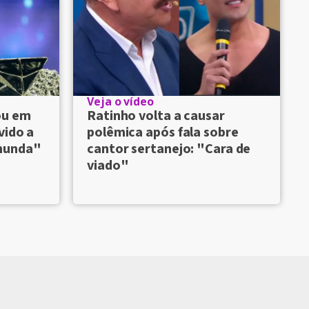
Veja o vídeo
ou em
Ratinho volta a causar
vido a
polêmica após fala sobre
munda"
cantor sertanejo: "Cara de
viado"