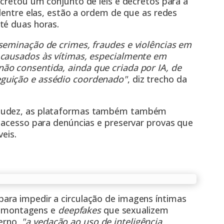
cretou um conjunto de leis e decretos para a
 dentre elas, estão a ordem de que as redes
té duas horas.
seminação de crimes, fraudes e violências em
 causados às vítimas, especialmente em
ão consentida, ainda que criada por IA, de
guição e assédio coordenado"
, diz trecho da
 nudez, as plataformas também também
l acesso para denúncias e preservar provas que
eis.
ara impedir a circulação de imagens íntimas
mo montagens e
deepfakes
que sexualizem
erno,
"a vedação ao uso de inteligência