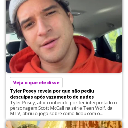
expressividade dos seus atributos […]
Veja o que ele disse
Tyler Posey revela por que não pediu
desculpas após vazamento de nudes
Tyler Posey, ator conhecido por ter interpretado o
personagem Scott McCall na série Teen Wolf, da
MTV, abriu o jogo sobre como lidou com o
vazamento de imagens e vídeos íntimos. Em
entrevista ao podcast Just for Variety, o galã