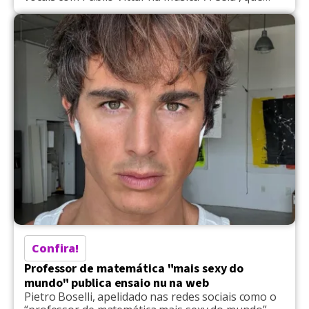
teve seu clipe recentemente lançado, despertou a
euforia dos internautas ao propor uma 'troca'. ​O
visualizer da canção, que integra o EP Prazer,
Mamãe Noel, foi lançado, e mistura a […]
Confira!
Professor de matemática "mais sexy do
mundo" publica ensaio nu na web
Pietro Boselli, apelidado nas redes sociais como o