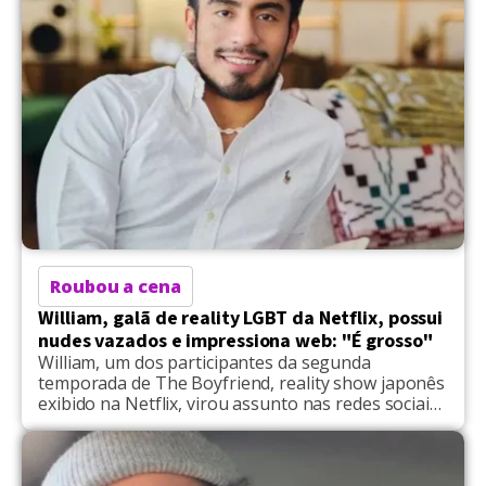
Roubou a cena
William, galã de reality LGBT da Netflix, possui
nudes vazados e impressiona web: "É grosso"
William, um dos participantes da segunda
temporada de The Boyfriend, reality show japonês
exibido na Netflix, virou assunto nas redes sociais
após o vazamento de imagens e vídeos íntimos.
Através do X (antigo Twitter), uma série de
registros causaram a surpresa dos internautas e
destacaram o peruano, de 34 anos, pela