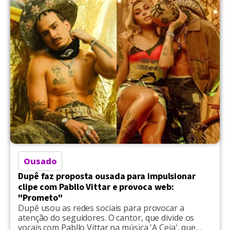
norte-americano declarou que não houve
sentimento de arrependimento ou vergonha. Além
disto, também não sentiu […]
Ousado
Dupê faz proposta ousada para impulsionar
clipe com Pabllo Vittar e provoca web:
"Prometo"
Dupê usou as redes sociais para provocar a
atenção do seguidores. O cantor, que divide os
vocais com Pabllo Vittar na música 'A Ceia', que