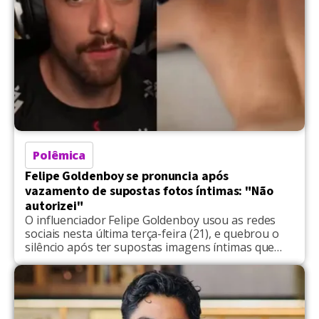
Polêmica
Felipe Goldenboy se pronuncia após
vazamento de supostas fotos íntimas: "Não
autorizei"
O influenciador Felipe Goldenboy usou as redes
sociais nesta última terça-feira (21), e quebrou o
silêncio após ter supostas imagens íntimas que
começaram a circular desde o último domingo (19).
Nos nudes expostos no X (antigo Twitter), alguns
internautas apontam que uma tatuagem no braço
da pessoa que aparece seria semelhante à do
criador de […]