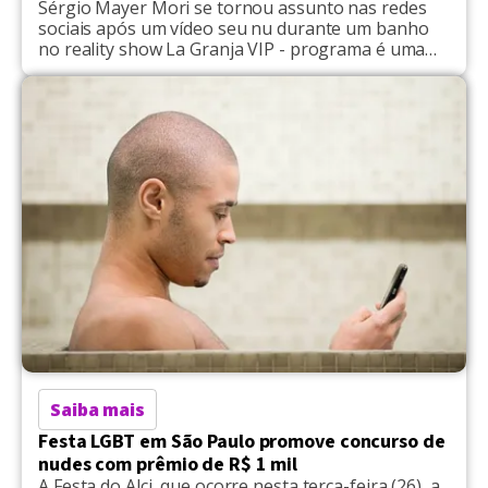
Sérgio Mayer Mori se tornou assunto nas redes
sociais após um vídeo seu nu durante um banho
no reality show La Granja VIP - programa é uma
versão mexicana de A Fazenda, da Record, e é -
produzido pela emissora TV Azteca. Nas imagens,
o galã surgiu completamente sem roupas em uma
banheira, com as […]
Saiba mais
Festa LGBT em São Paulo promove concurso de
nudes com prêmio de R$ 1 mil
A Festa do Alci, que ocorre nesta terça-feira (26), a