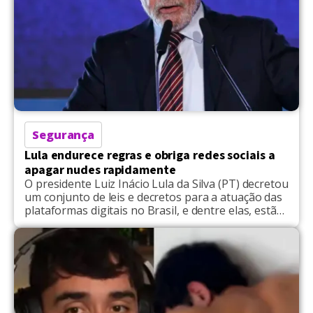
Segurança
Lula endurece regras e obriga redes sociais a
apagar nudes rapidamente
O presidente Luiz Inácio Lula da Silva (PT) decretou
um conjunto de leis e decretos para a atuação das
plataformas digitais no Brasil, e dentre elas, estão
a ordem de que as redes sociais precisarão apagar
nudes vazados em até duas horas. "As empresas
deverão atuar para coibir a disseminação de
crimes, fraudes e violências […]