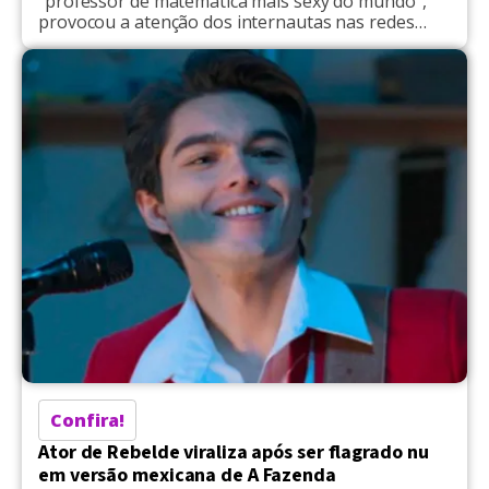
“professor de matemática mais sexy do mundo”,
provocou a atenção dos internautas nas redes
sociais recentemente, após ter publicado um
ensaio em que surge completamente nu. Na
ocasião, o modelo e doutor em Engenharia, que
possui um perfil ativo na plataforma de conteúdo
adulto OnlyFans, surgiu com […]
Confira!
Ator de Rebelde viraliza após ser flagrado nu
em versão mexicana de A Fazenda