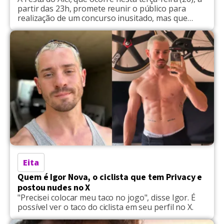
partir das 23h, promete reunir o público para
realização de um concurso inusitado, mas que
pode render uma boa grana de uma forma prática.
Ocorrerá o 2º Concurso do Nudxs Mais Bonito de
São Paulo, cujo prêmio será de R$ 1 mil. Para
participar, é […]
Eita
Quem é Igor Nova, o ciclista que tem Privacy e
postou nudes no X
"Precisei colocar meu taco no jogo", disse Igor. É
possível ver o taco do ciclista em seu perfil no X.