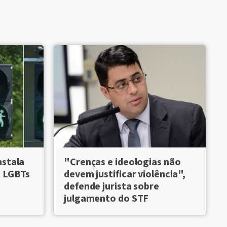
nstala
"Crenças e ideologias não
s LGBTs
devem justificar violência",
defende jurista sobre
julgamento do STF