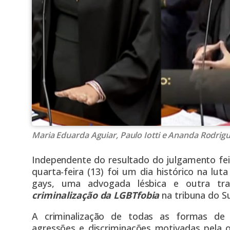
Maria Eduarda Aguiar, Paulo Iotti e Ananda Rodrig
Independente do resultado do julgamento fe
quarta-feira (13) foi um dia histórico na lut
gays, uma advogada lésbica e outra tr
criminalização
da LGBTfobia
na tribuna do S
A criminalização de todas as formas de of
agressões e discriminações motivadas pela o