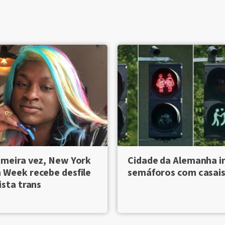
imeira vez, New York
Cidade da Alemanha i
 Week recebe desfile
semáforos com casai
ista trans