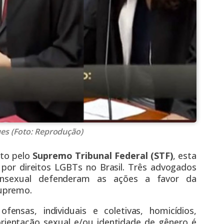
ues (Foto: Reprodução)
ito pelo
Supremo Tribunal Federal (STF)
, esta
a por direitos LGBTs no Brasil. Três advogados
ansexual defenderam as ações a favor da
upremo.
ensas, individuais e coletivas, homicídios,
rientação sexual e/ou identidade de gênero é