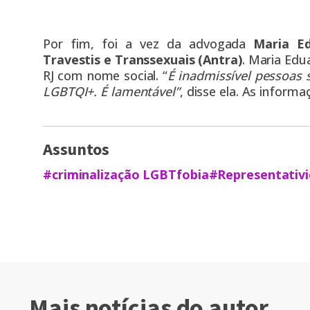
Por fim, foi a vez da advogada
Maria E
Travestis e Transsexuais (Antra)
. Maria Edu
RJ com nome social. “
É inadmissível pessoas 
LGBTQI+. É lamentável”
, disse ela. As inform
Assuntos
#criminalização LGBTfobia
#Representativ
Mais notícias do autor