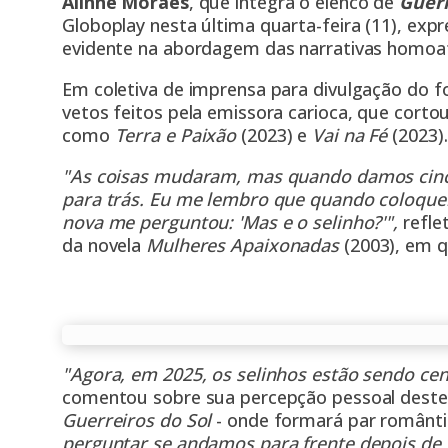
Alinne Moraes
, que integra o elenco de
Guerr
Globoplay nesta última quarta-feira (11), exp
evidente na abordagem das narrativas homoaf
Em coletiva de imprensa para divulgação do fo
vetos feitos pela emissora carioca, que corto
como
Terra e Paixão
(2023) e
Vai na Fé
(2023).
"As coisas mudaram, mas quando damos cinc
para trás. Eu me lembro que quando coloquei
nova me perguntou: 'Mas e o selinho?'",
refle
da novela
Mulheres Apaixonadas
(2003), em 
"Agora, em 2025, os selinhos estão sendo ce
comentou sobre sua percepção pessoal deste
Guerreiros do Sol
- onde formará par romântic
perguntar se andamos para frente depois de 