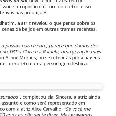
eiros do Sol
, novela que fez estreia no
ressou sua opinião em torno do retrocesso
etivas nas produções.
lhetim, a atriz revelou o que pensa sobre os
u cenas de beijos em outras tramas recentes,
o passos para frente, parece que damos dez
 no TBT a Clara e a Rafaela, uma geração mais
tiu Alinne Moraes, ao se referir às personagens
que interpretou uma personagem lésbica.
nsurados"
, completou ela. Sincera, a atriz ainda
 assunto e como será representado em
o com a atriz Alice Carvalho.
"Se você me
20 anos eu não sei te dizer. Mas gravamos