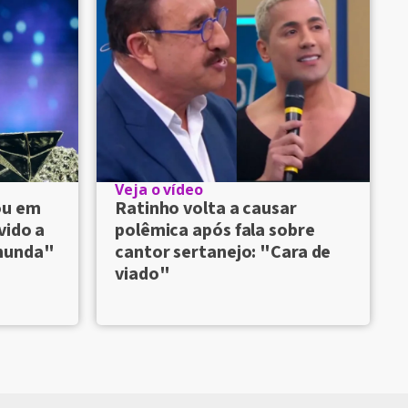
Veja o vídeo
ou em
Ratinho volta a causar
vido a
polêmica após fala sobre
munda"
cantor sertanejo: "Cara de
viado"