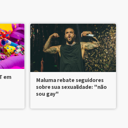
BT em
Maluma rebate seguidores
sobre sua sexualidade: "não
sou gay"