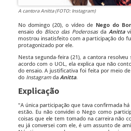
A cantora Anitta (FOTO: Instagram)
No domingo (20), o
vídeo de
Nego do Bor
ensaio do
Bloco das Poderosas
da
Anitta
vi
mostrou insatisfeito com a participação do f
protagonizado por ele
.
Nesta segunda-feira (21), a cantora resolveu
acordo com o
UOL
, ela explica que não co
do ensaio. A justificativa foi feita por meio
do
Instagram
da
Anitta
.
Explicação
"A única participação que tava confirmada h
estão. Eu não convidei o Nego como partic
coisas que ele tem tomado na carreira não co
eu já conversei com ele, é um assunto de ami