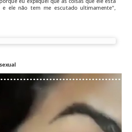
orque eu expliquei que as coisas que ele está
e ele não tem me escutado ultimamente",
sexual