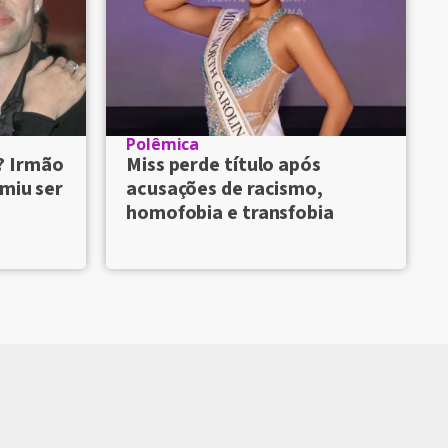
Polêmica
? Irmão
Miss perde título após
umiu ser
acusações de racismo,
homofobia e transfobia