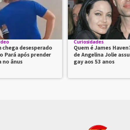
ídeo
Curiosidades
chega desesperado
Quem é James Haven
o Pará após prender
de Angelina Jolie ass
a no ânus
gay aos 53 anos