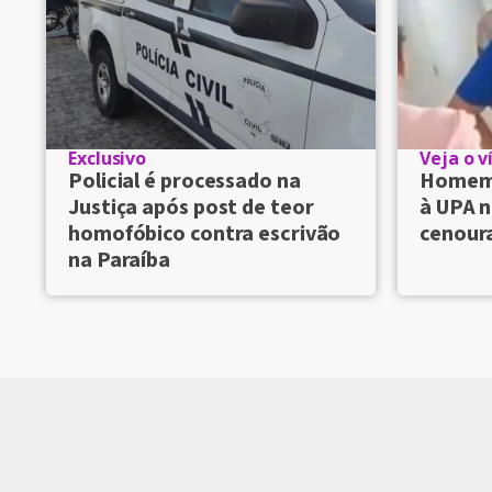
Exclusivo
Veja o v
Policial é processado na
Homem 
Justiça após post de teor
à UPA n
homofóbico contra escrivão
cenour
na Paraíba