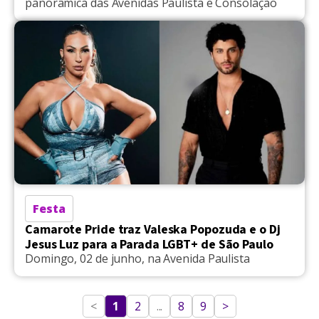
panorâmica das Avenidas Paulista e Consolação
Festa
Camarote Pride traz Valeska Popozuda e o Dj
Jesus Luz para a Parada LGBT+ de São Paulo
Domingo, 02 de junho, na Avenida Paulista
<
1
2
...
8
9
>