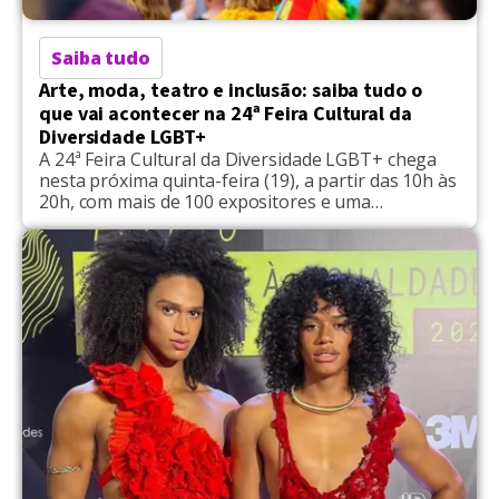
Saiba tudo
Arte, moda, teatro e inclusão: saiba tudo o
que vai acontecer na 24ª Feira Cultural da
Diversidade LGBT+
A 24ª Feira Cultural da Diversidade LGBT+ chega
nesta próxima quinta-feira (19), a partir das 10h às
20h, com mais de 100 expositores e uma
programação repleta de cultura, arte, debates e
ações de cidadania, no Memorial da América Latina.
Sob organização da APOLGBT-SP, a feira é um dos
eventos paralelos à 29º Parada do […]