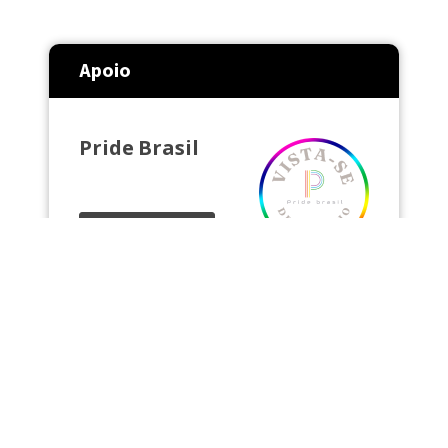
Apoio
Pride Brasil
Acessar Site
Loja física e online de produtos para o
público LGBTQIAPN+ Vista-se de
ORGULHO com a Pride Brasil!
pridebrasil.com.br Rua Augusta, 1371,
Loja 17, em São Paulo.