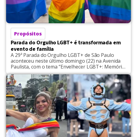
Propósitos
Parada do Orgulho LGBT+ é transformada em
evento de família
A 29ª Parada do Orgulho LGBT+ de São Paulo
aconteceu neste último domingo (22) na Avenida
Paulista, com o tema “Envelhecer LGBT+: Memória,
Resistência e Futuro”. Uma pesquisa recente
divulgada pelo Observatório de Turismo e Eventos
da SPTuris, que coletou os dados em 2024,
apontou que mais da metade do público é
composto por pessoas […]